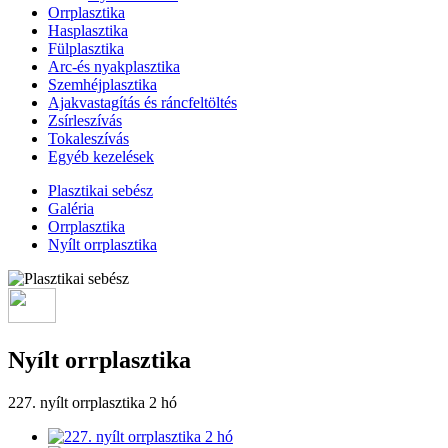
Orrplasztika
Hasplasztika
Fülplasztika
Arc-és nyakplasztika
Szemhéjplasztika
Ajakvastagítás és ráncfeltöltés
Zsírleszívás
Tokaleszívás
Egyéb kezelések
Plasztikai sebész
Galéria
Orrplasztika
Nyílt orrplasztika
Nyílt orrplasztika
227. nyílt orrplasztika 2 hó