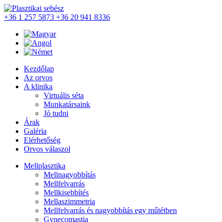
+36 1 257 5873
+36 20 941 8336
Kezdőlap
Az orvos
A klinika
Virtuális séta
Munkatársaink
Jó tudni
Árak
Galéria
Elérhetőség
Orvos válaszol
Mellplasztika
Mellnagyobbítás
Mellfelvarrás
Mellkisebbítés
Mellaszimmetria
Mellfelvarrás és nagyobbítás egy műtétben
Gynecomastia