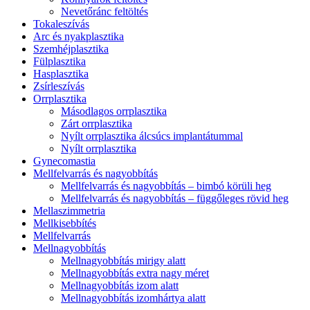
Nevetőránc feltöltés
Tokaleszívás
Arc és nyakplasztika
Szemhéjplasztika
Fülplasztika
Hasplasztika
Zsírleszívás
Orrplasztika
Másodlagos orrplasztika
Zárt orrplasztika
Nyílt orrplasztika álcsúcs implantátummal
Nyílt orrplasztika
Gynecomastia
Mellfelvarrás és nagyobbítás
Mellfelvarrás és nagyobbítás – bimbó körüli heg
Mellfelvarrás és nagyobbítás – függőleges rövid heg
Mellaszimmetria
Mellkisebbítés
Mellfelvarrás
Mellnagyobbítás
Mellnagyobbítás mirigy alatt
Mellnagyobbítás extra nagy méret
Mellnagyobbítás izom alatt
Mellnagyobbítás izomhártya alatt