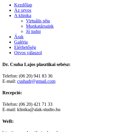
Kezdőlap
Az orvos
A klinika
Virtuális séta
Munkatársaink
Jó tudni
Árak
Galéria
Elérhetőség
Orvos válaszol
Dr. Csuha Lajos plasztikai sebész:
Telefon: (06 20) 941 83 36
E-mail:
csuhadr@gmail.com
Recepció:
Telefon: (06 20) 421 71 33
E-mail: klinika@alak-studio.hu
WeB: